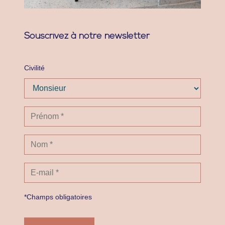
Souscrivez à notre newsletter
Civilité
*Champs obligatoires