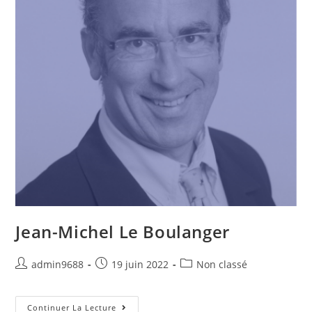
Jean-Michel Le Boulanger
admin9688
19 juin 2022
Non classé
Continuer La Lecture