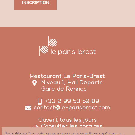
INSCRIPTION
Restaurant Le Paris-Brest
Niveau 1, Hall Départs
Gare de Rennes
+33 2 99 53 59 89
contact@le-parisbrest.com
Ouvert tous les jours
Consulter les horaires
Nous utilisons des cookies pour vous garantir la meilleure expérience sur