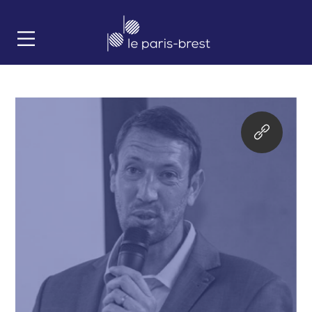
https://nicolastranne.com/moulin/