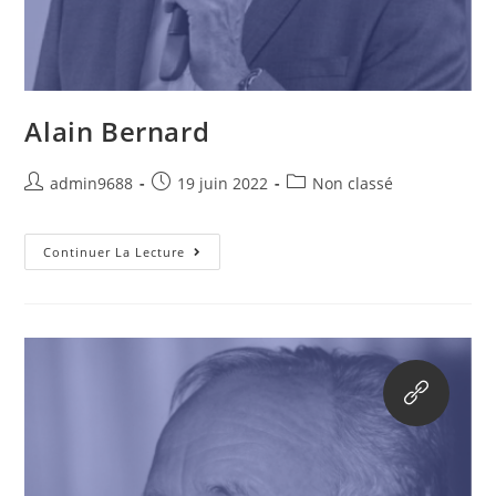
Alain Bernard
admin9688
19 juin 2022
Non classé
Continuer La Lecture