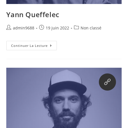
Yann Queffelec
admin9688
19 juin 2022
Non classé
Continuer La Lecture